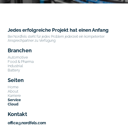
Jedes erfolgreiche Projekt hat einen Anfang
Bei Nordfels steht für jedes Problem jederzeit ein kompetenter
Ansprechpartner zu Verfügung
Branchen
Automotive
Food & Pharma
Industrial
Battery
Seiten
Home
About
Karriere
Service
Cloud
Kontakt
office@nordfels.com