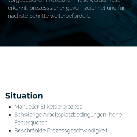
erkannt, prozesssicher gekennzeichnet und für
nächste Schritte weiterbefördert.
Situation
Manueller Etikettierprozess
Schwierige Arbeitsplatzbedingungen, hohe
Fehlerquoten
Beschränkte Prozessgeschwindigkeit