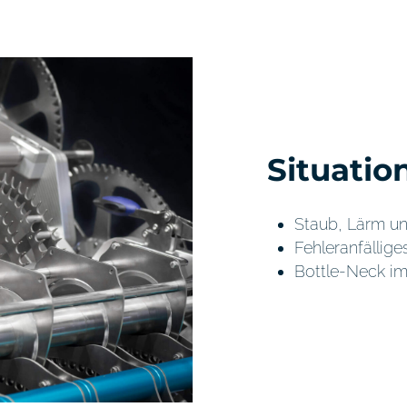
Situatio
Staub, Lärm un
Fehleranfällige
Bottle-Neck i