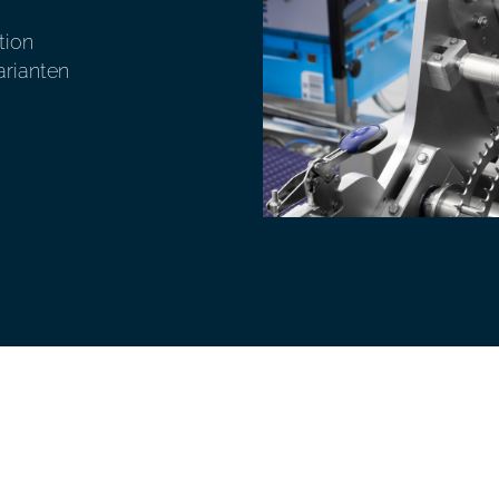
tion
arianten